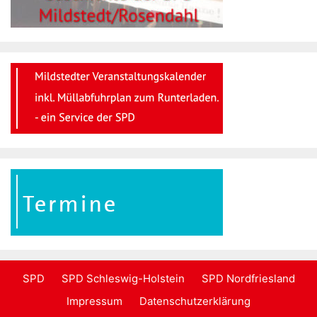
SPD
SPD Schleswig-Holstein
SPD Nordfriesland
Impressum
Datenschutzerklärung