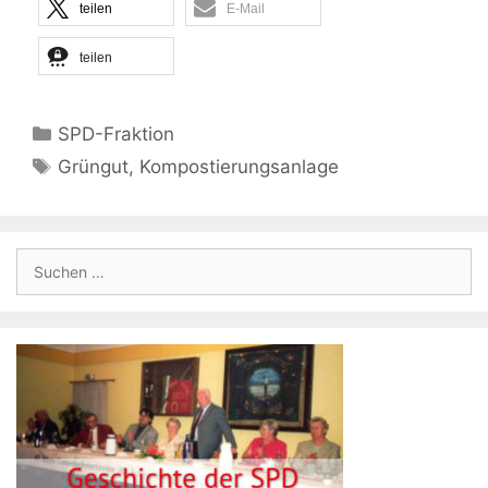
teilen
E-Mail
teilen
Kategorien
SPD-Fraktion
Schlagwörter
Grüngut
,
Kompostierungsanlage
Suchen
nach: